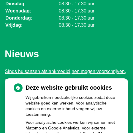
Dinsdag:
08.30 - 17.30 uur
Woensdag:
08.30 - 17.30 uur
Donderdag:
08.30 - 17.30 uur
Vrijdag:
08.30 - 17.30 uur
Nieuws
Sinds huisartsen afslankmedicijnen mogen voorschrijven,
neemt gebruik toe
Deze website gebruikt cookies
Schurft sinds corona geen vergeten ziekte meer: aantal
Wij gebruiken noodzakelijke cookies zodat deze
uitbraken fors gestegen
website goed kan werken. Voor analytische
Stoppen met afslankmedicijnen betekent zonder
cookies en externe inhoud vragen wij uw
toestemming.
leefstijlaanpassingen weer gewichtstoename
Voor analytische cookies werken wij samen met
Kookadvies drinkwater in provincie Utrecht vanwege
Matomo en Google Analytics. Voor externe