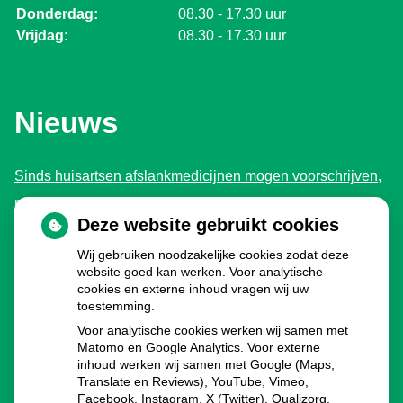
Donderdag:
08.30 - 17.30 uur
Vrijdag:
08.30 - 17.30 uur
Nieuws
Sinds huisartsen afslankmedicijnen mogen voorschrijven,
neemt gebruik toe
Deze website gebruikt cookies
Schurft sinds corona geen vergeten ziekte meer: aantal
Wij gebruiken noodzakelijke cookies zodat deze
uitbraken fors gestegen
website goed kan werken. Voor analytische
Stoppen met afslankmedicijnen betekent zonder
cookies en externe inhoud vragen wij uw
toestemming.
leefstijlaanpassingen weer gewichtstoename
Voor analytische cookies werken wij samen met
Kookadvies drinkwater in provincie Utrecht vanwege
Matomo en Google Analytics. Voor externe
inhoud werken wij samen met Google (Maps,
besmetting
Translate en Reviews), YouTube, Vimeo,
Terugroepactie babyvoeding Nestlé: bacterie kan baby’s
Facebook, Instagram, X (Twitter), Qualizorg,